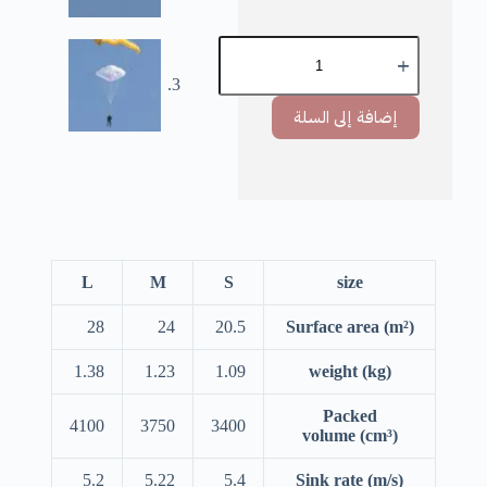
إضافة إلى السلة
L
M
S
size
28
24
20.5
Surface area
(m²)
1.38
1.23
1.09
weight
(kg)
Packed
4100
3750
3400
volume
(cm³)
5.2
5.22
5.4
Sink rate
(m/s)