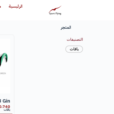
الرئيسية
م
المتجر
التصنيفات
باقات
o 8 Gin
0.740
باقات