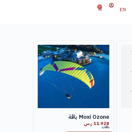
0
EN
Moxi Ozone باقة
11.928
ر.س
باقات