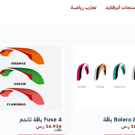
نتجات البرقلايد
تجارب رياضية
Boler باقة
Fuse 4 باقة تاندم
1
ر.س
16.936
ر.س
باقات