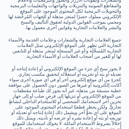
والشعارات وأيقونات الأزرار والصور والبرمجيات والأفلام
والمقاطع الصوتية والتنزيلات والواجهات والتعليمات البرمجية
والتحويلات البرمجية لكل المحتوى الموجود على الموقع
الإلكتروني مملوك حصرًا لمتجر مذهلة أو للجهات المُرخِّصَة لها
ومحمي بموجب القوانين الدولية لحقوق التأليف والنسخ
والنشر والعلامات التجارية وقوانين أخرى معمول بها.
جميع العلامات التجارية والشعارات وعلامات الخدمة والأسماء
التجارية التي تظهر على الموقع الإلكتروني تمثل العلامات
التجارية المُسجَّلَة و/أو غير المسجلة لمتجر مذهلة أو للتابعين
لها أو للغير من أصحاب العلامات أو الأسماء التجارية.
لا يجوز نسخ أي جزء من الموقع الإلكتروني أو إعادة إنتاجه أو
تعديله أو بثه أو تخزينه أو استغلاله لتحقيق مكسب تجاري
كجزءٍ من أي موقع إلكتروني آخر أو في أي صورة أخرى سواء
أكانت إلكترونية أو غيرها من الصور دون الحصول على موافقة
خطية مسبقة من مذهلة، غير أنه يجوز لك طباعة مقتطفات
من الموقع الإلكتروني أو تنزيلها إلى قرصٍ صلب أو إلى جهاز
تخزين آخر لاستخدامك الشخصي أو للاستخدام الداخلي لنشاطٍ
تجاريٍّ. ولكن يحظر قطعيًا استخدام المحتوى الموجود على
الموقع على أي نحوٍّ آخر ويشمل ذلك إعادة إنتاجه أو تعديله أو
توزيعه أو بثه أو إعادة نشره أو عرضه أو تأديته، ويمثل ذلك
إخلالاً بشروط الاستخدام الماثلة. لا يخولك استخدامك للموقع
أي حق من حقوق الملكية الفكرية في محتوياته بخلاف الحق