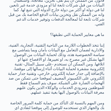
قانون. من الممكن ان يتم نقل، تخزين، معالجة، واستعمال
البيانات من قبل شركات تابعة لنا او مزودي خدمة غير تابعين
لنا في دولة او أكثر من دولة خارج الدولة التي تتبع لها. كما
وانه من الممكن نقل وتخزين بيانات الدفع الخاصة بك من قبل
شركات تابعة لنا لمعالجة الدفعات وتوفير خدمات الدعم
الفني.
ما هي معايير الحماية التي نطبقها؟
إننا نتخذ الخطوات اللازمة من الناحية التقنية، التجارية، الفنية،
والادارية لضمان التعامل مع البيانات بأمان وبما يتماشى مع
سياسة الخصوصية هذه، وذلك لحماية البيانات من الوصول
اليها بشكل غير مصرح به، او تغييرها، او الافصاح عنها او
اتلافها. ومن الممكن أن نستخدم -على سبيل المثال- تقنية
إلكترونية مشفرة لحماية البيانات أثناء إرسالها إلى موقعنا،
بالإضافة إلى جدار حماية إلكتروني خارجي، وتقنية جدار حماية
إلكتروني على الكمبيوتر المضيف لموقعنا حتى نتمكن من صد
الهجمات الضارة على الشبكة. سوف يتم السماح فقط
للموظفين ومزودي الخدمات والوكلاء الذين يكون عليهم
معرفة البيانات بالوصول اليها بغية تنفيذ عملهم.
ومن المهم بالنسبة لك التأكد من حماية كلمة المرور الخاصة
بك والجهاز الذي تستخدمه للوصول إلى موقعنا لتفادي اي