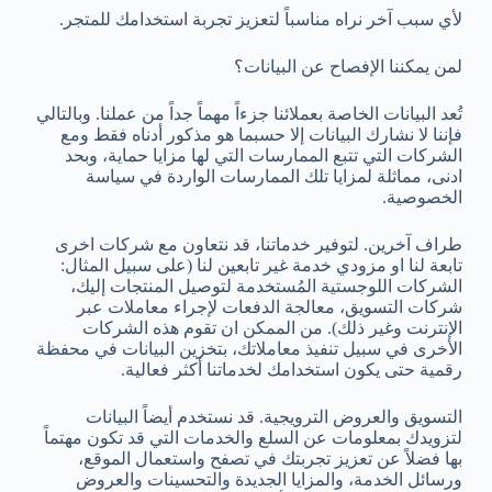
لأي سبب آخر نراه مناسباً لتعزيز تجربة استخدامك للمتجر.
لمن يمكننا الإفصاح عن البيانات؟
تُعد البيانات الخاصة بعملائنا جزءاً مهماً جداً من عملنا. وبالتالي
فإننا لا نشارك البيانات إلا حسبما هو مذكور أدناه فقط ومع
الشركات التي تتبع الممارسات التي لها مزايا حماية، وبحد
ادنى، مماثلة لمزايا تلك الممارسات الواردة في سياسة
الخصوصية.
طراف آخرين. لتوفير خدماتنا، قد نتعاون مع شركات اخرى
تابعة لنا او مزودي خدمة غير تابعين لنا (على سبيل المثال:
الشركات اللوجستية المُستخدمة لتوصيل المنتجات إليك،
شركات التسويق، معالجة الدفعات لإجراء معاملات عبر
الإنترنت وغير ذلك). من الممكن ان تقوم هذه الشركات
الأخرى في سبيل تنفيذ معاملاتك، بتخزين البيانات في محفظة
رقمية حتى يكون استخدامك لخدماتنا أكثر فعالية.
التسويق والعروض الترويجية. قد نستخدم أيضاً البيانات
لتزويدك بمعلومات عن السلع والخدمات التي قد تكون مهتماً
بها فضلاً عن تعزيز تجربتك في تصفح واستعمال الموقع،
ورسائل الخدمة، والمزايا الجديدة والتحسينات والعروض