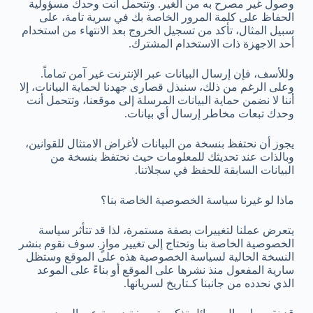
وصول غير مصرح به من الغير. وتتحمل أنت وحدك مسؤولية
الحفاظ على كلمة المرور الخاصة بك في سرية تامة، على
سبيل المثال، تأكد من تسجيل الخروج بعد الانتهاء من استخدام
أحد الاجهزة ذات الاستخدام المشترك.
وللأسف، فإن إرسال البيانات عبر الإنترنت غير آمن تماماً.
وعلى الرغم من ذلك، سنبذل قصارى جهدنا لحماية البيانات، إلا
أننا لا نضمن حماية البيانات المرسلة إلى موقعنا، وتتحمل أنت
وحدك تبعات مخاطر إرسال أي بيانات.
يجوز أن نحتفظ بنسخة من البيانات لأغراض الامتثال للقوانين،
وبالذات عند تحديثك للمعلومات حيث نحتفظ بنسخة من
البيانات السابقة للحفظ في سجلاتنا.
ماذا لو غيرنا سياسة الخصوصية الخاصة بنا؟
يتعرض عملنا لتغييرات بصفة مستمرة، لذا قد تتأثر سياسة
الخصوصية الخاصة بنا وتحتاج إلى تغيير موازٍ. سوف نقوم بنشر
النسخة الحالية لسياسة الخصوصية هذه على الموقع وستظل
سارية المفعول منذ نشرها على الموقع أو بناءً على الموعد
الذي نحدده من جانبنا كـتاريخ لسريانها.