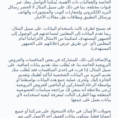
الخاصة والفعاليات ذات الأهمية. يُمكننا التواصل معك عبر
قنوات مختلفة، بما في ذلك على سبيل المثال لا الحصر رسائل
البريد الإلكتروني وإشعارات الويب والمنشورات والهاتف
ورسائل التطبيق وبطاقات نقل مقالات الأخبار.
قد نسمح لطرف ثالث باستخدام البيانات، على سبيل المثال:
ربما نقدم البيانات إلى المعلنين لمساعدتهم في الوصول إلى
الجمهور المستهدف لتمكيننا من الامتثال لالتزاماتنا أمام
المعلنين (أي: عن طريق عرض إعلاناتهم على الجمهور
المستهدف).
وبالإضافة إلى ذلك، للمشاركة في بعض المنافسات والعروض
الترويجية الخاصة بنا، قد يُطلب منك تقديم بيانات إضافية. على
سبيل المثال: إذا فزت في إحدى المنافسات فقد يُطلب منك
تقديم المزيد من البيانات الشخصية لتأكيد أهليتك وتقديم
الجائزة إليك. وتُجرى عملية جمع هذه البيانات بواسطتنا أو
بواسطة الرعاة المشاركين أو البائعين للعروض الترويجية.
يُرجى ملاحظة أنه ينبغي لك مراجعة سياسات الخصوصية
المتعلقة بهذا الطرف الثالث لمعرفة كيفية استخدامه لأي
بيانات يعمل على جمعها.
تحويلات الأعمال: في حالة الاستحواذ على شركتنا أو جميع
أصولنا فعلياً، ستكون بيانات العميل أحد الأصول التي يتم