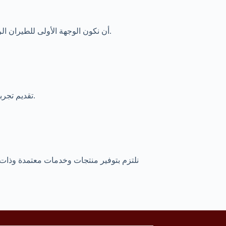
أن نكون الوجهة الأولى للطيران الرياضي في جنوب المملكة، ونساهم في تطوير قطاع الطيران الرياضي بشكل احترافي، مع تقديم منتجات وخدمات عالمية المستوى.
تقديم تجربة طيران آمنة ومميزة، مع توفير أفضل المعدات العالمية والخدمات المهنية، وتعزيز ثقافة الطيران الرياضي بين جميع أفراد المجتمع.
نلتزم بتوفير منتجات وخدمات معتمدة وذات ج