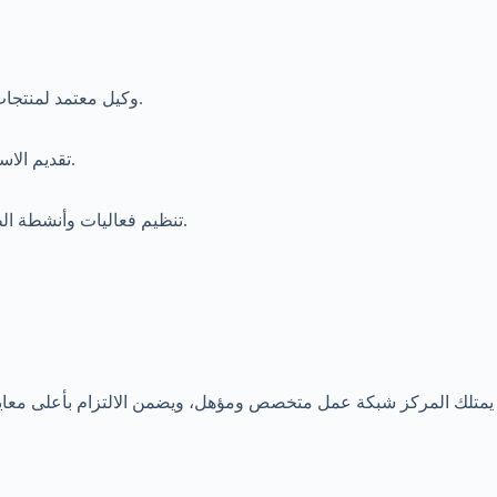
وكيل معتمد لمنتجات طيران عالمية، لضمان أفضل تجربة ومتانة للمعدات.
تقديم الاستشارات والدعم الفني للطيارين والهواة على حد سواء.
تنظيم فعاليات وأنشطة الطيران الرياضي لتعزيز الثقافة والوعي بالطيران الآمن.
يمتلك المركز شبكة عمل متخصص ومؤهل، ويضمن الالتزام بأعلى معايير 