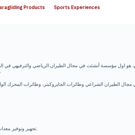
aragliding Products
Sports Experiences
كز الطيران الرياضي – عسير، منذ تأسيسه عام 2001م، هو اول مؤسسة أنشئت في مجال الطيران الري
بالطيران مع تقديم أفضل الحلول والخدمات لعشا
جال الطيران الشراعي وطائرات الجايروكبتر، وطائرات المحرك الواحد
تجهيز وتوفير معدات الطيران الشراعي وفق أعلى معايير الجودة العالمية.